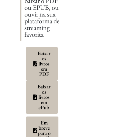
baixar o PDF
ou EPUB, ou
ouvir na sua
plataforma de
streaming
favorita
Baixar
os
livros
em
PDF
Baixar
os
livros
em
ePub
Em
breve
para o