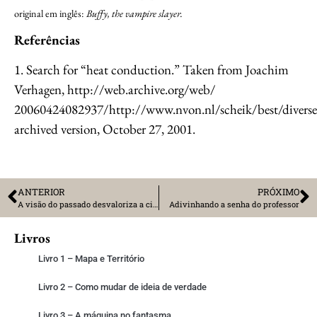
original em inglês:
Buffy, the vampire slayer.
Referências
1. Search for “heat conduction.” Taken from Joachim
Verhagen, http://web.archive.org/web/
20060424082937/http://www.nvon.nl/scheik/best/diversen/s
archived version, October 27, 2001.
ANTERIOR
PRÓXIMO
A visão do passado desvaloriza a ciência
Adivinhando a senha do professor
Livros
Livro 1 – Mapa e Território
Livro 2 – Como mudar de ideia de verdade
Livro 3 – A máquina no fantasma