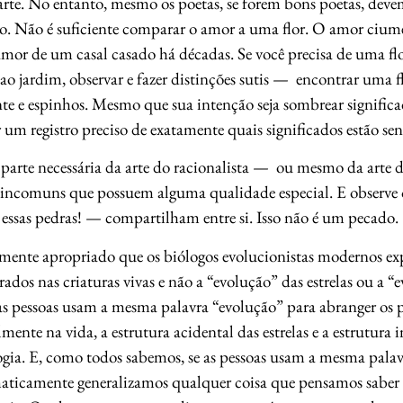
arte. No entanto, mesmo os poetas, se forem bons poetas, de
ão. Não é suficiente comparar o amor a uma flor. O amor ci
amor de um casal casado há décadas. Se você precisa de uma fl
 ao jardim, observar e fazer distinções sutis — encontrar uma
te e espinhos. Mesmo que sua intenção seja sombrear significad
 um registro preciso de exatamente quais significados estão s
parte necessária da arte do racionalista — ou mesmo da arte 
 incomuns que possuem alguma qualidade especial. E observe o
 essas pedras! — compartilham entre si. Isso não é um pecado.
lmente apropriado que os biólogos evolucionistas modernos e
ados nas criaturas vivas e não a “evolução” das estrelas ou a “
s pessoas usam a mesma palavra “evolução” para abranger os p
mente na vida, a estrutura acidental das estrelas e a estrutura
ogia. E, como todos sabemos, se as pessoas usam a mesma palav
ticamente generalizamos qualquer coisa que pensamos saber s