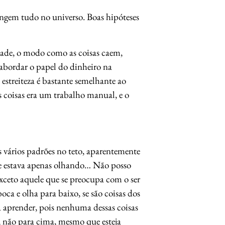
ngem tudo no universo. Boas hipóteses
dade, o modo como as coisas caem,
abordar o papel do dinheiro na
treiteza é bastante semelhante ao
s coisas era um trabalho manual, e o
s vários padrões no teto, aparentemente
le estava apenas olhando… Não posso
exceto aquele que se preocupa com o ser
boca e olha para baixo, se são coisas dos
ia aprender, pois nenhuma dessas coisas
 não para cima, mesmo que esteja