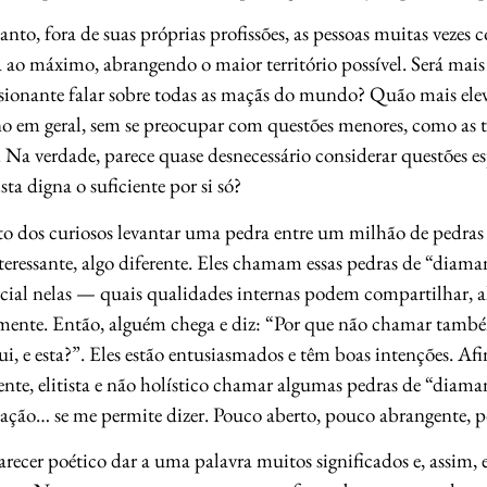
nto, fora de suas próprias profissões, as pessoas muitas vezes
 ao máximo, abrangendo o maior território possível. Será mais 
sionante falar sobre todas as maçãs do mundo? Quão mais elev
 em geral, sem se preocupar com questões menores, como as t
Na verdade, parece quase desnecessário considerar questões es
ta digna o suficiente por si só?
to dos curiosos levantar uma pedra entre um milhão de pedras 
teressante, algo diferente. Eles chamam essas pedras de “diam
ecial nelas — quais qualidades internas podem compartilhar, 
lmente. Então, alguém chega e diz: “Por que não chamar tamb
ui, e esta?”. Eles estão entusiasmados e têm boas intenções. Af
nte, elitista e não holístico chamar algumas pedras de “diama
ação… se me permite dizer. Pouco aberto, pouco abrangente, 
arecer poético dar a uma palavra muitos significados e, assim,