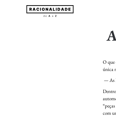
A 
O que 
única 
— As D
Dentro
automó
“peças
com um