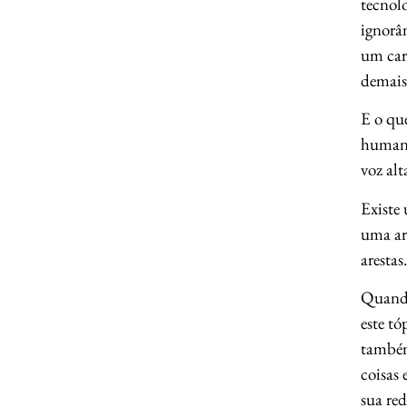
tecnol
ignorân
um car
demais 
E o que
humano
voz al
Existe
uma ar
arestas
Quando
este tó
também
coisas 
sua red