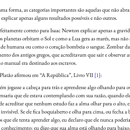
ma forma, as categorias importantes são aquelas que não abra
xplicar apenas alguns resultados possíveis e não outros.
rfeitamente correto para Isaac Newton explicar apenas a gravi
s planetas orbitam o Sol e como a Lua gera as marés, mas não 
ade humana ou como o coração bombeia o sangue. Zombar da es
nto dos antigos gregos, que acreditavam que sair e observar a
ho manual era destinado aos escravos.
latão afirmou em “A República”, Livro VII
[1]
:
ém jogasse a cabeça para trás e aprendesse algo olhando para o
ensaria que ele estava contemplando com sua razão, quando e
de acreditar que nenhum estudo faz a alma olhar para o alto, 
o invisível. Se ele fica boquiaberto e olha para cima, ou fecha a 
s que ele tenta aprender algo, eu declaro que ele nunca poder
 conhecimento: eu digo que sua alma está olhando para baixo,