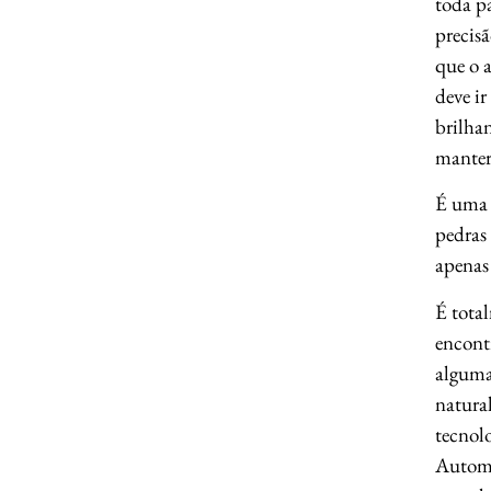
toda p
precis
que o 
deve ir
brilhan
manter
É uma 
pedras
apenas
É tota
encontr
alguma
natural
tecnol
Automa