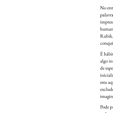
No enta
palavra
impres
humano
Rubik. 
conquis
É hábi
algo in
de esp
inicia
esta aq
exclude
imagin
Pode p