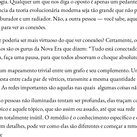
ogia. Qualquer um que nos diga o oposto é apenas um pedante 
cia da teoria evolucionária moderna seja tão grande que não p
burador e um radiador. Não, a outra pessoa — você sabe, aqu
para ver as conexões.
 poderia ser mais virtuoso do que ver conexões? Certamente, os
s são os gurus da Nova Era que dizem: “Tudo está conectado a
ta, faça uma pausa, para que todos absorvam o choque absolut
 um mapeamento trivial entre um grafo e seu complemento. U
esta entre cada par de vértices, transmite a mesma quantidad
. As redes importantes são aquelas nas quais algumas coisas nã
 pessoas não iluminadas tentam ser profundas, elas traçam co
pico e aquele tópico, que são assim ou assado, até que sua rede
 totalmente inútil. O remédio é o conhecimento específico e
em detalhes, pode ver como elas são diferentes e começar a rem
e