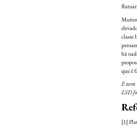
flutuan
Muitos
elevado
classe 
pensam
há nada
propos
que é 
E nem m
LSD foi
Ref
[1] Pla