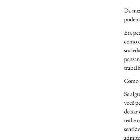
Da mes
podem e
Era pe
como o
socied
pensame
trabal
Como P
Se algu
você p
deixar 
real e 
sentido
admite