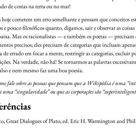
do de costas na terra ou no mar!
 hoje cometem um erro semelhante e pensam que conceitos estre
s e pouco filosóficos quanto, digamos, sair e observar as coi
baixa. Mas os racionalistas — e também os poetas — precisam d
entos precisos; eles precisam de categorias que incluam apena
 de errado em focar a mente, restringir as categorias, excluir p
ições. Na verdade, não há! Se tornarmos as palavras excessiv
falso e nem mesmo faz uma boa poesia.
e fale sobre as pessoas que pensam que a Wikipédia é uma “intel
 uma “singularidade” ou que as corporações são “superinteligent
erências
to, Great Dialogues of Plato, ed. Eric H. Warmington and Phil